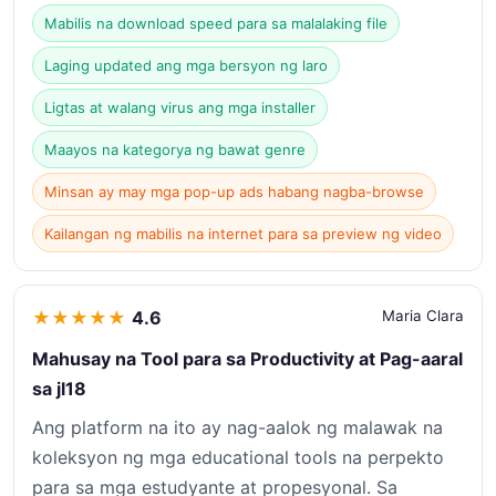
Mabilis na download speed para sa malalaking file
Laging updated ang mga bersyon ng laro
Ligtas at walang virus ang mga installer
Maayos na kategorya ng bawat genre
Minsan ay may mga pop-up ads habang nagba-browse
Kailangan ng mabilis na internet para sa preview ng video
★
★
★
★
★
4.6
Maria Clara
Mahusay na Tool para sa Productivity at Pag-aaral
sa jl18
Ang platform na ito ay nag-aalok ng malawak na
koleksyon ng mga educational tools na perpekto
para sa mga estudyante at propesyonal. Sa