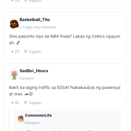
♥ 29
💬 Sagutin
Basketball_Tito
2 linggo ang nakalipas
Sino paborito niyo sa NBA finals? Lakas ng Celtics ngayon
ah. 🏀
♥ 23
💬 Sagutin
SadBoi_Hours
Kahapon
Bakit ba laging traffic sa EDSA? Nakakaubos ng pasensya
at oras. 🚗😤
♥ 45
💬 Sagutin
CommuterLife
Kahapon