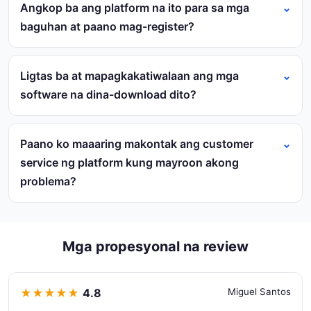
Angkop ba ang platform na ito para sa mga
baguhan at paano mag-register?
Ligtas ba at mapagkakatiwalaan ang mga
software na dina-download dito?
Paano ko maaaring makontak ang customer
service ng platform kung mayroon akong
problema?
Mga propesyonal na review
★
★
★
★
★
4.8
Miguel Santos