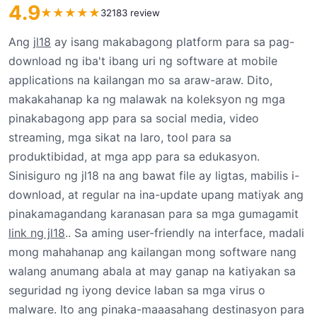
4.9
★
★
★
★
★
32183 review
Ang
jl18
ay isang makabagong platform para sa pag-
download ng iba't ibang uri ng software at mobile
applications na kailangan mo sa araw-araw. Dito,
makakahanap ka ng malawak na koleksyon ng mga
pinakabagong app para sa social media, video
streaming, mga sikat na laro, tool para sa
produktibidad, at mga app para sa edukasyon.
Sinisiguro ng jl18 na ang bawat file ay ligtas, mabilis i-
download, at regular na ina-update upang matiyak ang
pinakamagandang karanasan para sa mga gumagamit
link ng jl18
.. Sa aming user-friendly na interface, madali
mong mahahanap ang kailangan mong software nang
walang anumang abala at may ganap na katiyakan sa
seguridad ng iyong device laban sa mga virus o
malware. Ito ang pinaka-maaasahang destinasyon para