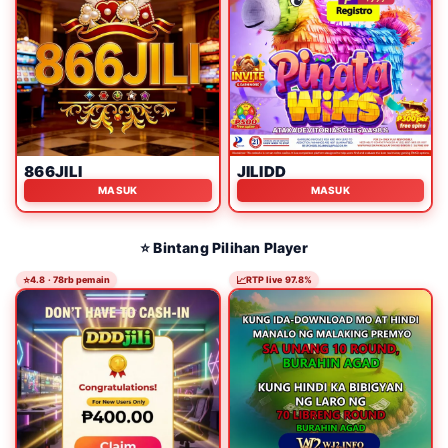
866JILI
JILIDD
MASUK
MASUK
⭐ Bintang Pilihan Player
⭐
4.8 · 78rb pemain
📈
RTP live 97.8%