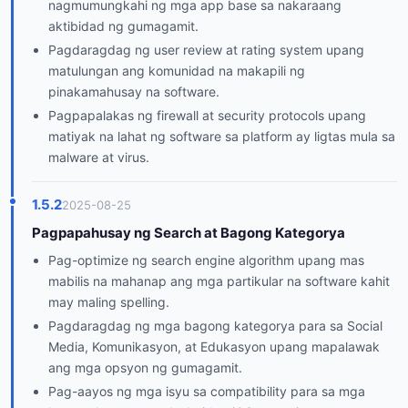
nagmumungkahi ng mga app base sa nakaraang
aktibidad ng gumagamit.
Pagdaragdag ng user review at rating system upang
matulungan ang komunidad na makapili ng
pinakamahusay na software.
Pagpapalakas ng firewall at security protocols upang
matiyak na lahat ng software sa platform ay ligtas mula sa
malware at virus.
1.5.2
2025-08-25
Pagpapahusay ng Search at Bagong Kategorya
Pag-optimize ng search engine algorithm upang mas
mabilis na mahanap ang mga partikular na software kahit
may maling spelling.
Pagdaragdag ng mga bagong kategorya para sa Social
Media, Komunikasyon, at Edukasyon upang mapalawak
ang mga opsyon ng gumagamit.
Pag-aayos ng mga isyu sa compatibility para sa mga