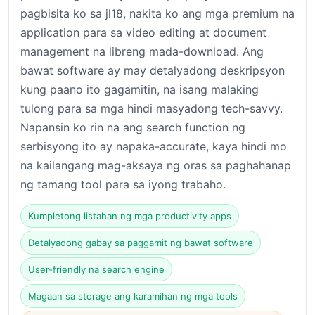
pagbisita ko sa jl18, nakita ko ang mga premium na
application para sa video editing at document
management na libreng mada-download. Ang
bawat software ay may detalyadong deskripsyon
kung paano ito gagamitin, na isang malaking
tulong para sa mga hindi masyadong tech-savvy.
Napansin ko rin na ang search function ng
serbisyong ito ay napaka-accurate, kaya hindi mo
na kailangang mag-aksaya ng oras sa paghahanap
ng tamang tool para sa iyong trabaho.
Kumpletong listahan ng mga productivity apps
Detalyadong gabay sa paggamit ng bawat software
User-friendly na search engine
Magaan sa storage ang karamihan ng mga tools