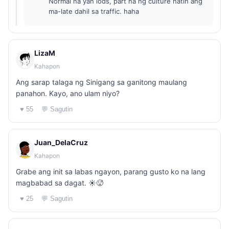
Normal na yan lods, part na ng culture natin ang
ma-late dahil sa traffic. haha
LizaM
Kahapon
Ang sarap talaga ng Sinigang sa ganitong maulang
panahon. Kayo, ano ulam niyo?
♥ 55
💬 Sagutin
Juan_DelaCruz
Kahapon
Grabe ang init sa labas ngayon, parang gusto ko na lang
magbabad sa dagat. ☀️🥵
♥ 25
💬 Sagutin