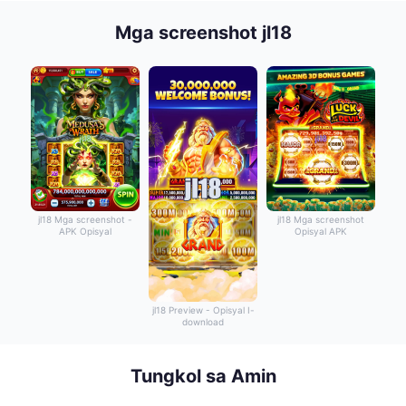
Mga screenshot jl18
jl18 Mga screenshot -
jl18 Mga screenshot
APK Opisyal
Opisyal APK
jl18 Preview - Opisyal I-
download
Tungkol sa Amin