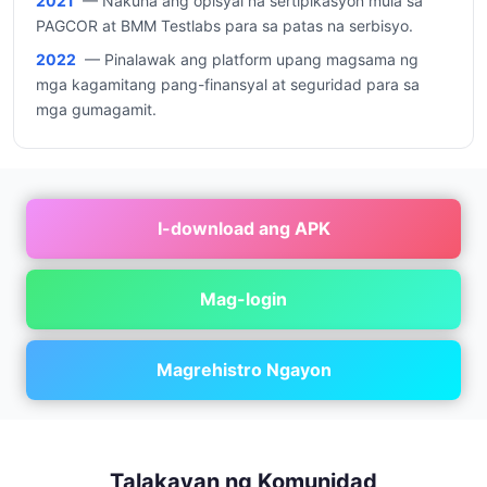
2021
— Nakuha ang opisyal na sertipikasyon mula sa
PAGCOR at BMM Testlabs para sa patas na serbisyo.
2022
— Pinalawak ang platform upang magsama ng
mga kagamitang pang-finansyal at seguridad para sa
mga gumagamit.
I-download ang APK
Mag-login
Magrehistro Ngayon
Talakayan ng Komunidad