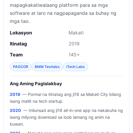
mapagkakatiwalaang platform para sa mga
software at laro na nagpapaganda sa buhay ng
mga tao.
Lokasyon
Makati
Itinatag
2019
Team
145+
PAGCOR
BMM Testlabs
iTech Labs
Ang Aming Paglalakbay
2019
— Pormal na itinatag ang jl18 sa Makati City bilang
isang maliit na tech startup.
2020
— Inilunsad ang jl18 all-in-one app na nakakuha ng
isang milyong download sa loob lamang ng anim na
buwan.