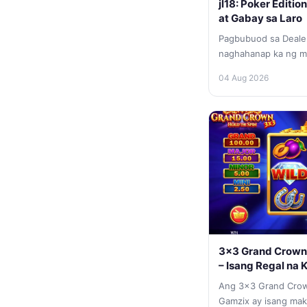
jl18: Poker Editi
at Gabay sa Laro
Pagbubuod sa Dealer
naghahanap ka ng ma
pagpili ng laro, ang..
04 Aug 2026
3×3 Grand Crown:
– Isang Regal na 
Ang 3×3 Grand Crown
Gamzix ay isang ma