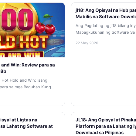
jl18: Ang Opisyal na Hub par
Mabilis na Software Downlo
Ang Pagdating ng jl18 bilang In
Mapagkukunan ng Software Sa m
ng teknolohiya sa kasalukuyang
22 May 2026
 and Win: Review para sa
18b
d Hot Hold and Win: Isang
 para sa mga Baguhan Kung
.
isyal at Ligtas na
JL18: Ang Opisyal at Pinaka
sa Lahat ng Software at
Platform para sa Lahat ng 
Download sa Pilipinas