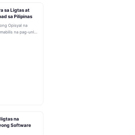
a sa Ligtas at
ad sa Pilipinas
yong Opisyal na
abilis na pag-unlad
 panahon,...
ligtas na
Iyong Software