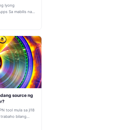
ng Iyong
pps Sa mabilis na
asalukuyan, ang
ndang source ng
r?
PN tool mula sa jl18
 trabaho bilang