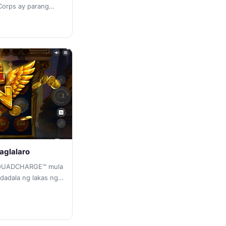
Corps ay parang
Paglalaro
™ QUADCHARGE™ mula
dadala ng lakas ng